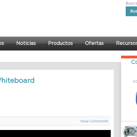
Buscar
Bu
os
Noticias
Productos
Ofertas
Recurso
Co
Whiteboard
c
que
View Comments