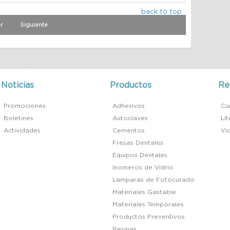
back to top
r
Siguiente
Noticias
Productos
Re
Promociones
Adhesivos
Cu
Boletines
Autoclaves
Li
Actividades
Cementos
Vi
Fresas Dentales
Equipos Dentales
Inomeros de Vidrio
Lamparas de Fotocurado
Materiales Gastable
Materiales Temporales
Productos Preventivos
Resinas