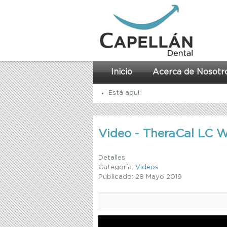
Inicio
Acerca de Nosotr
Está aquí:
Inicio
Video - TheraCal LC 
Recursos
Videos
Detalles
Categoría:
Videos
Video - Bisco's TheraCal LC Techni
Publicado: 28 Mayo 2019