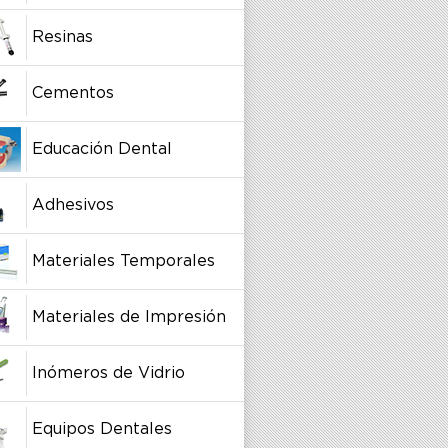
Resinas
Cementos
Educación Dental
Adhesivos
Materiales Temporales
Materiales de Impresión
Inómeros de Vidrio
Equipos Dentales