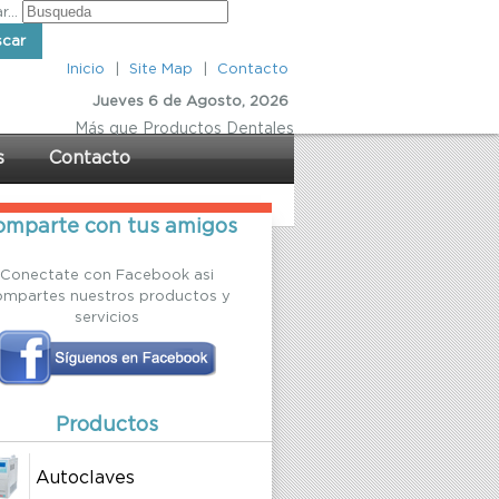
...
scar
Inicio
|
Site Map
|
Contacto
Jueves 6 de Agosto, 2026
Más
que Productos Dentales
s
Contacto
mparte con tus amigos
Conectate con Facebook asi
ompartes nuestros productos y
servicios
Productos
Autoclaves