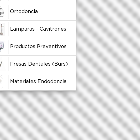
Ortodoncia
Lamparas - Cavitrones
Productos Preventivos
Fresas Dentales (Burs)
Materiales Endodoncia